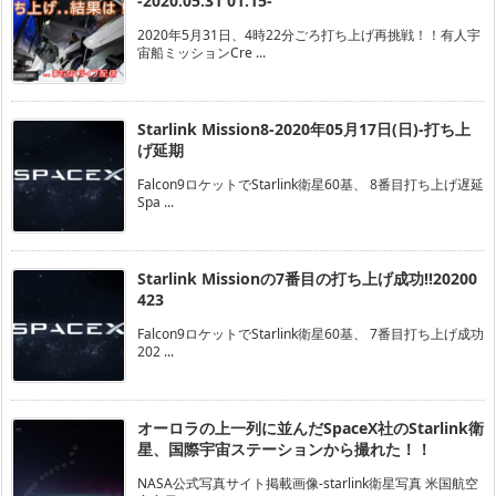
-2020.05.31 01:15-
2020年5月31日、4時22分ごろ打ち上げ再挑戦！！有人宇
宙船ミッションCre ...
Starlink Mission8-2020年05月17日(日)-打ち上
げ延期
Falcon9ロケットでStarlink衛星60基、 8番目打ち上げ遅延
Spa ...
Starlink Missionの7番目の打ち上げ成功!!20200
423
Falcon9ロケットでStarlink衛星60基、 7番目打ち上げ成功
202 ...
オーロラの上一列に並んだSpaceX社のStarlink衛
星、国際宇宙ステーションから撮れた！！
NASA公式写真サイト掲載画像-starlink衛星写真 米国航空