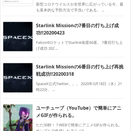
新型コロナウイルスが全世界に広がっている今、最
も基本的な予防方法で手洗いである。 ...
Starlink Missionの7番目の打ち上げ成
功!!20200423
Falcon9ロケットでStarlink衛星60基、 7番目打ち上
げ成功 202 ...
Starlink Missionの6番目の打ち上げ再挑
戦成功!!20200318
SpaceX公式Twitter。。。 2020年3月18日（水）21
時22分、 ...
ユーチューブ（YouTube）で簡単にアニ
メGIFが作られる。
ただ30秒！？WEBで簡単にアニメGIFが作られる。
サンプルで作成したアニメG ...